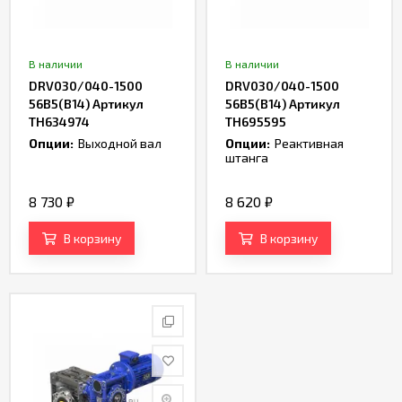
В наличии
В наличии
DRV030/040-1500
DRV030/040-1500
56B5(B14) Артикул
56B5(B14) Артикул
TH634974
TH695595
Опции:
Выходной вал
Опции:
Реактивная
штанга
8 730
₽
8 620
₽
В корзину
В корзину