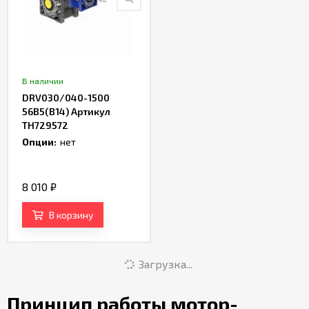
В наличии
DRV030/040-1500
56B5(B14) Артикул
TH729572
Опции:
нет
8 010
₽
В корзину
Загрузка...
Принцип работы мотор-