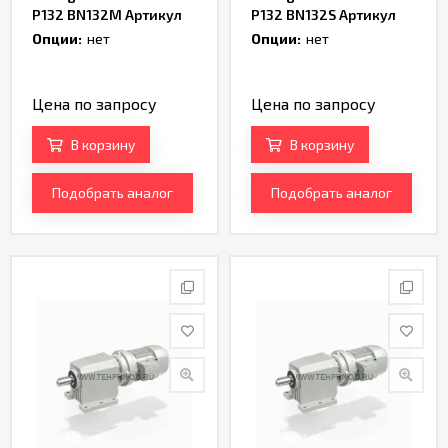
P132 BN132M Артикул
P132 BN132S Артикул
TH170376
TH168714
Опции:
нет
Опции:
нет
Цена по запросу
Цена по запросу
В корзину
В корзину
Подобрать аналог
Подобрать аналог