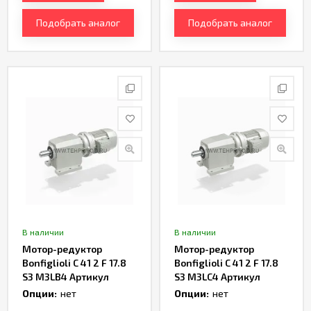
Подобрать аналог
Подобрать аналог
В наличии
В наличии
Мотор-редуктор
Мотор-редуктор
Bonfiglioli C 41 2 F 17.8
Bonfiglioli C 41 2 F 17.8
S3 M3LB4 Артикул
S3 M3LC4 Артикул
TH165084
TH166752
Опции:
нет
Опции:
нет