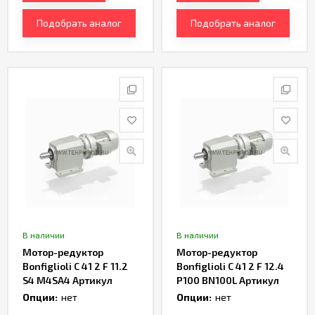
Подобрать аналог
Подобрать аналог
В наличии
В наличии
Мотор-редуктор
Мотор-редуктор
Bonfiglioli C 41 2 F 11.2
Bonfiglioli C 41 2 F 12.4
S4 M4SA4 Артикул
P100 BN100L Артикул
TH168060
TH165948
Опции:
нет
Опции:
нет