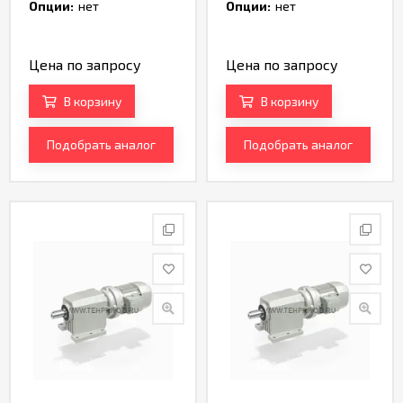
TH168732
TH162954
Опции:
нет
Опции:
нет
Цена по запросу
Цена по запросу
В корзину
В корзину
Подобрать аналог
Подобрать аналог