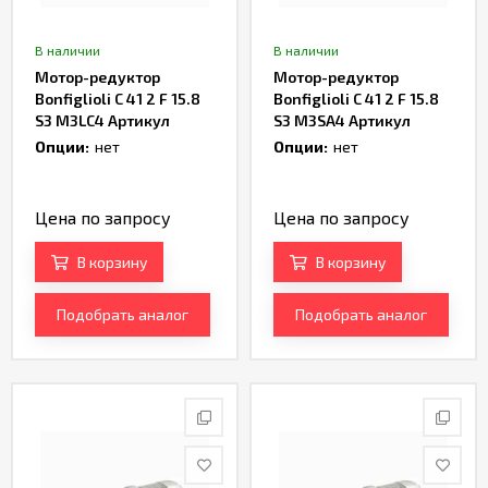
В наличии
В наличии
Мотор-редуктор
Мотор-редуктор
Bonfiglioli C 41 2 F 15.8
Bonfiglioli C 41 2 F 15.8
S3 M3LC4 Артикул
S3 M3SA4 Артикул
TH166746
TH161976
Опции:
нет
Опции:
нет
Цена по запросу
Цена по запросу
В корзину
В корзину
Подобрать аналог
Подобрать аналог