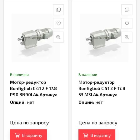
В наличии
В наличии
Мотор-редуктор
Мотор-редуктор
Bonfiglioli C 41 2 F 17.8
Bonfiglioli C 41 2 F 17.8
P90 BN90LA4 Артикул
S3 M3LA4 Артикул
TH162966
TH163938
Опции:
нет
Опции:
нет
Цена по запросу
Цена по запросу
В корзину
В корзину