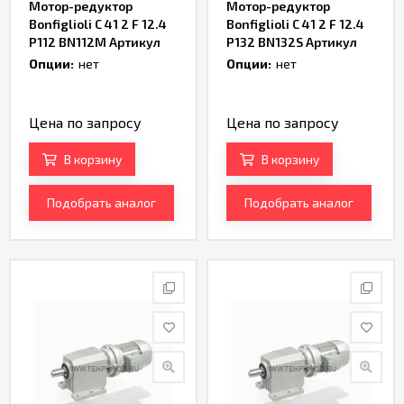
Мотор-редуктор
Мотор-редуктор
Bonfiglioli C 41 2 F 12.4
Bonfiglioli C 41 2 F 12.4
P112 BN112M Артикул
P132 BN132S Артикул
TH167466
TH168726
Опции:
нет
Опции:
нет
Цена по запросу
Цена по запросу
В корзину
В корзину
Подобрать аналог
Подобрать аналог