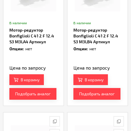
В наличии
В наличии
Мотор-редуктор
Мотор-редуктор
Bonfiglioli C 41 2 F 12.4
Bonfiglioli C 41 2 F 12.4
S3 M3LA4 Артикул
S3 M3LB4 Артикул
TH163920
TH165066
Опции:
нет
Опции:
нет
Цена по запросу
Цена по запросу
В корзину
В корзину
Подобрать аналог
Подобрать аналог