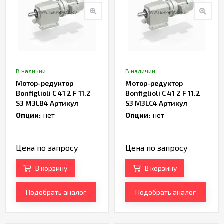
В наличии
В наличии
Мотор-редуктор
Мотор-редуктор
Bonfiglioli C 41 2 F 11.2
Bonfiglioli C 41 2 F 11.2
S3 M3LB4 Артикул
S3 M3LC4 Артикул
TH165060
TH166728
Опции:
нет
Опции:
нет
Цена по запросу
Цена по запросу
В корзину
В корзину
Подобрать аналог
Подобрать аналог