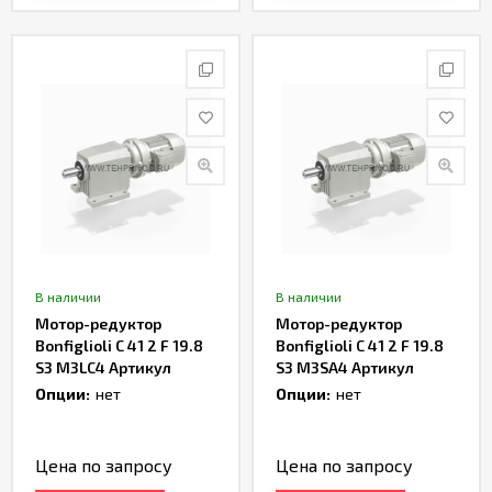
В наличии
В наличии
Мотор-редуктор
Мотор-редуктор
Bonfiglioli C 41 2 F 19.8
Bonfiglioli C 41 2 F 19.8
S3 M3LC4 Артикул
S3 M3SA4 Артикул
TH166758
TH161988
Опции:
нет
Опции:
нет
Цена по запросу
Цена по запросу