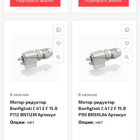
Подобрать аналог
Подобрать аналог
В наличии
В наличии
Мотор-редуктор
Мотор-редуктор
Bonfiglioli C 41 2 F 15.8
Bonfiglioli C 41 2 F 15.8
P112 BN112M Артикул
P90 BN90LA4 Артикул
TH167478
TH162960
Опции:
нет
Опции:
нет