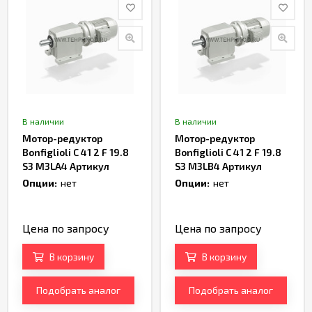
В наличии
В наличии
Мотор-редуктор
Мотор-редуктор
Bonfiglioli C 41 2 F 19.8
Bonfiglioli C 41 2 F 19.8
S3 M3LA4 Артикул
S3 M3LB4 Артикул
TH163944
TH165090
Опции:
нет
Опции:
нет
Цена по запросу
Цена по запросу
В корзину
В корзину
Подобрать аналог
Подобрать аналог