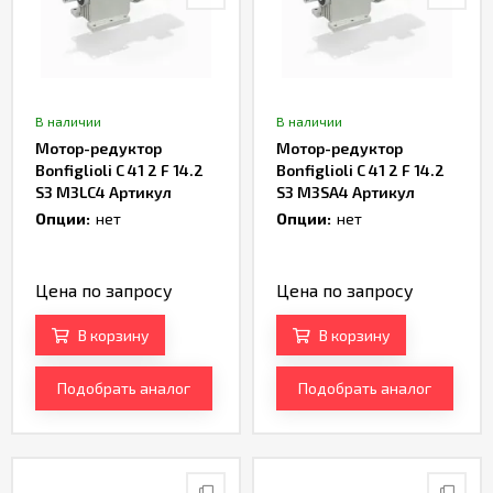
В наличии
В наличии
Мотор-редуктор
Мотор-редуктор
Bonfiglioli C 41 2 F 14.2
Bonfiglioli C 41 2 F 14.2
S3 M3LC4 Артикул
S3 M3SA4 Артикул
TH166740
TH161970
Опции:
нет
Опции:
нет
Цена по запросу
Цена по запросу
В корзину
В корзину
Подобрать аналог
Подобрать аналог