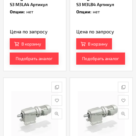
S3 M3LA4 Артикул
S3 M3LB4 Артикул
TH163932
TH165078
Опции:
нет
Опции:
нет
Цена по запросу
Цена по запросу
В корзину
В корзину
Подобрать аналог
Подобрать аналог