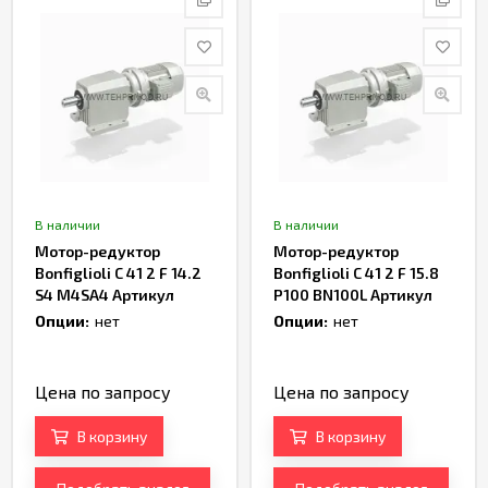
В наличии
В наличии
Мотор-редуктор
Мотор-редуктор
Bonfiglioli C 41 2 F 14.2
Bonfiglioli C 41 2 F 15.8
S4 M4SA4 Артикул
P100 BN100L Артикул
TH168072
TH165960
Опции:
нет
Опции:
нет
Цена по запросу
Цена по запросу
В корзину
В корзину