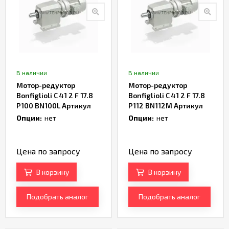
В наличии
В наличии
Мотор-редуктор
Мотор-редуктор
Bonfiglioli C 41 2 F 17.8
Bonfiglioli C 41 2 F 17.8
P100 BN100L Артикул
P112 BN112M Артикул
TH165966
TH167484
Опции:
нет
Опции:
нет
Цена по запросу
Цена по запросу
В корзину
В корзину
Подобрать аналог
Подобрать аналог