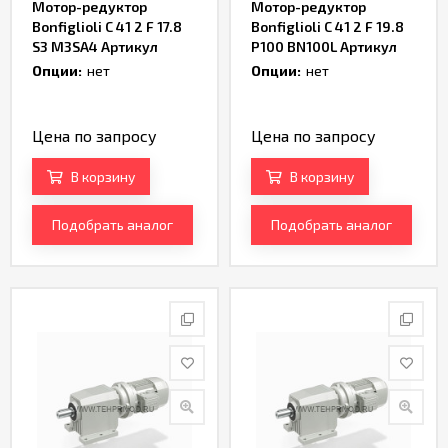
Мотор-редуктор
Мотор-редуктор
Bonfiglioli C 41 2 F 17.8
Bonfiglioli C 41 2 F 19.8
S3 M3SA4 Артикул
P100 BN100L Артикул
TH161982
TH165972
Опции:
нет
Опции:
нет
Цена по запросу
Цена по запросу
В корзину
В корзину
Подобрать аналог
Подобрать аналог