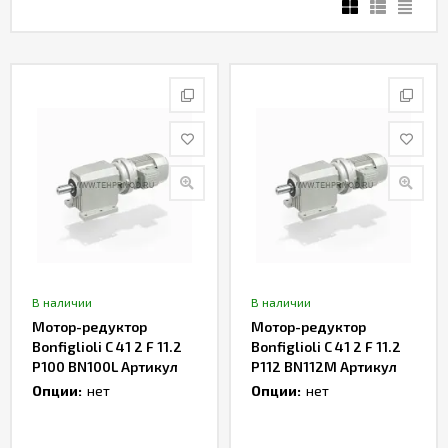
В наличии
В наличии
Мотор-редуктор
Мотор-редуктор
Bonfiglioli C 41 2 F 11.2
Bonfiglioli C 41 2 F 11.2
P100 BN100L Артикул
P112 BN112M Артикул
TH165942
TH167460
Опции:
нет
Опции:
нет