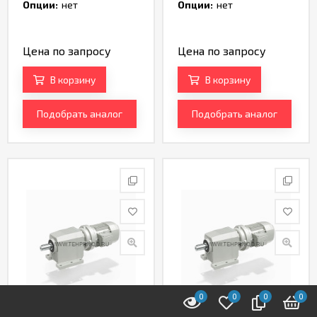
TH170382
TH170388
Опции:
нет
Опции:
нет
Цена по запросу
Цена по запросу
В корзину
В корзину
Подобрать аналог
Подобрать аналог
0
0
0
0