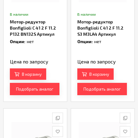
В наличии
В наличии
Мотор-редуктор
Мотор-редуктор
Bonfiglioli C 41 2 F 11.2
Bonfiglioli C 41 2 F 11.2
P132 BN132S Артикул
S3 M3LA4 Артикул
TH168720
TH163914
Опции:
нет
Опции:
нет
Цена по запросу
Цена по запросу
В корзину
В корзину
Подобрать аналог
Подобрать аналог