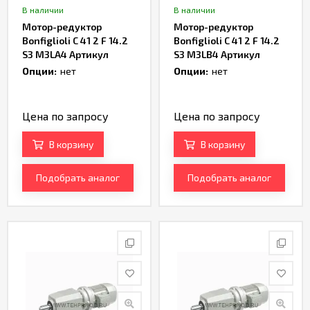
В наличии
В наличии
Мотор-редуктор
Мотор-редуктор
Bonfiglioli C 41 2 F 14.2
Bonfiglioli C 41 2 F 14.2
S3 M3LA4 Артикул
S3 M3LB4 Артикул
TH163926
TH165072
Опции:
нет
Опции:
нет
Цена по запросу
Цена по запросу
В корзину
В корзину
Подобрать аналог
Подобрать аналог