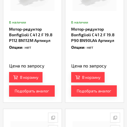
В наличии
В наличии
Мотор-редуктор
Мотор-редуктор
Bonfiglioli C 41 2 F 19.8
Bonfiglioli C 41 2 F 19.8
P112 BN112M Артикул
P90 BN90LA4 Артикул
TH167490
TH162972
Опции:
нет
Опции:
нет
Цена по запросу
Цена по запросу
В корзину
В корзину
Подобрать аналог
Подобрать аналог