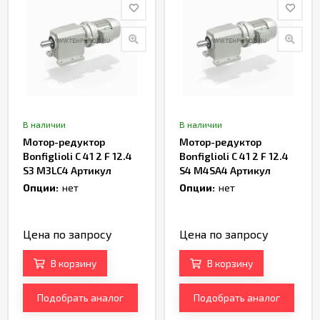
В наличии
В наличии
Мотор-редуктор
Мотор-редуктор
Bonfiglioli C 41 2 F 12.4
Bonfiglioli C 41 2 F 12.4
S3 M3LC4 Артикул
S4 M4SA4 Артикул
TH166734
TH168066
Опции:
нет
Опции:
нет
Цена по запросу
Цена по запросу
В корзину
В корзину
Подобрать аналог
Подобрать аналог