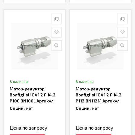
В наличии
В наличии
Мотор-редуктор
Мотор-редуктор
Bonfiglioli C 41 2 F 14.2
Bonfiglioli C 41 2 F 14.2
P100 BN100L Артикул
P112 BN112M Артикул
TH165954
TH167472
Опции:
нет
Опции:
нет
Цена по запросу
Цена по запросу