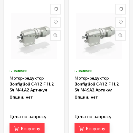
В наличии
В наличии
Мотор-редуктор
Мотор-редуктор
Bonfiglioli C 41 2 F 11.2
Bonfiglioli C 41 2 F 11.2
S4 M4LA2 Артикул
S4 M4SA2 Артикул
TH169368
TH168054
Опции:
нет
Опции:
нет
Цена по запросу
Цена по запросу
В корзину
В корзину