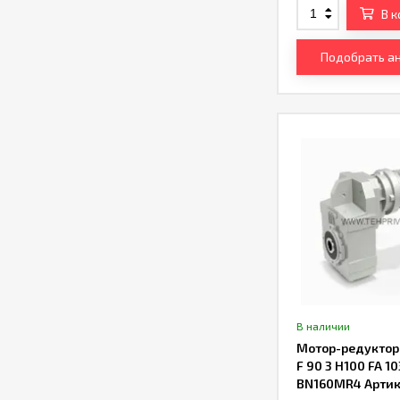
В 
Подобрать а
В наличии
Мотор-редуктор B
F 90 3 H100 FA 10
BN160MR4 Арти