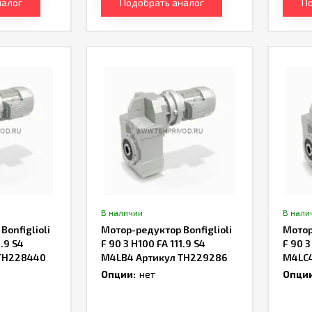
налог
Подобрать аналог
По
В наличии
В нали
onfiglioli
Мотор-редуктор Bonfiglioli
Мотор
1.9 S4
F 90 3 H100 FA 111.9 S4
F 90 3
TH228440
M4LB4 Артикул TH229286
M4LC4
Опции:
нет
Опции