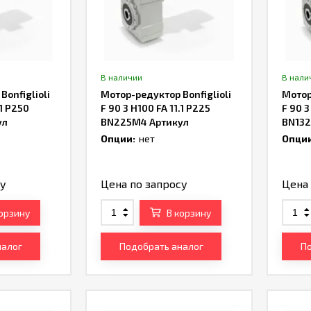
В наличии
В нали
onfiglioli
Мотор-редуктор Bonfiglioli
Мотор
.1 P250
F 90 3 H100 FA 11.1 P225
F 90 3
ул
BN225M4 Артикул
BN132
TH232748
TH22
Опции:
нет
Опции
су
Цена по запросу
Цена 
корзину
В корзину
налог
Подобрать аналог
По