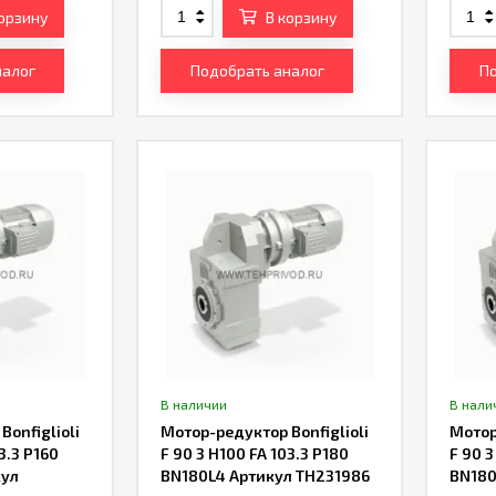
корзину
В корзину
налог
Подобрать аналог
По
В наличии
В нали
onfiglioli
Мотор-редуктор Bonfiglioli
Мотор
3.3 P160
F 90 3 H100 FA 103.3 P180
F 90 3
кул
BN180L4 Артикул TH231986
BN180