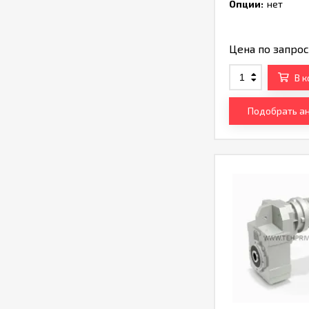
TH230480
Опции:
нет
Цена по запро
В 
Подобрать а