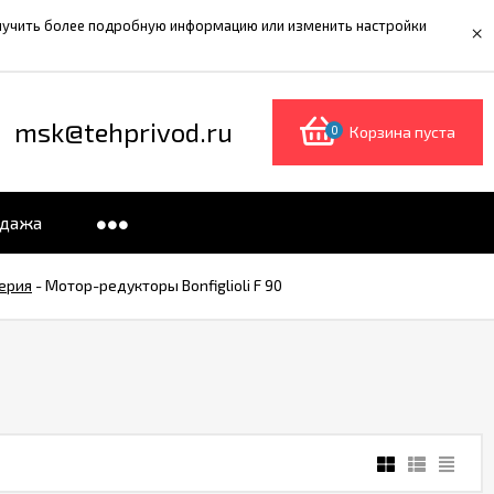
олучить более подробную информацию или изменить настройки
×
msk@tehprivod.ru
0
Корзина пуста
одажа
серия
-
Мотор-редукторы Bonfiglioli F 90
0