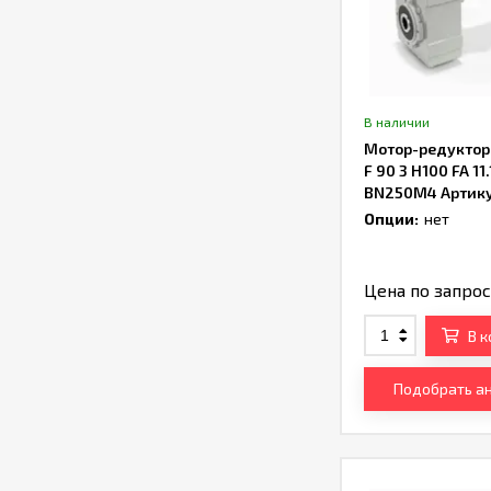
В наличии
Мотор-редуктор B
F 90 3 H100 FA 11
BN250M4 Артик
TH232832
Опции:
нет
Цена по запро
В 
Подобрать а