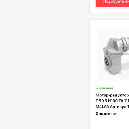
Подобрать а
В наличии
Мотор-редуктор B
F 90 3 H100 FA 11
M4LA4 Артикул 
Опции:
нет