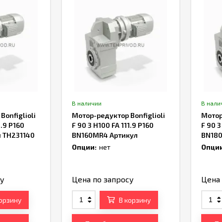
В наличии
В нали
onfiglioli
Мотор-редуктор Bonfiglioli
Мотор
1.9 P160
F 90 3 H100 FA 111.9 P160
F 90 3
л TH231140
BN160MR4 Артикул
BN180
TH230474
Опции:
нет
Опции
су
Цена по запросу
Цена 
корзину
В корзину