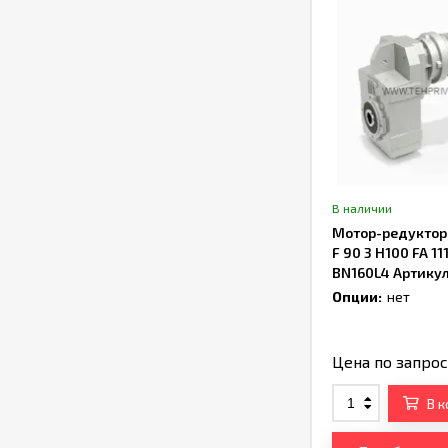
В наличии
Мотор-редуктор B
F 90 3 H100 FA 11
BN160L4 Артику
Опции:
нет
Цена по запро
В 