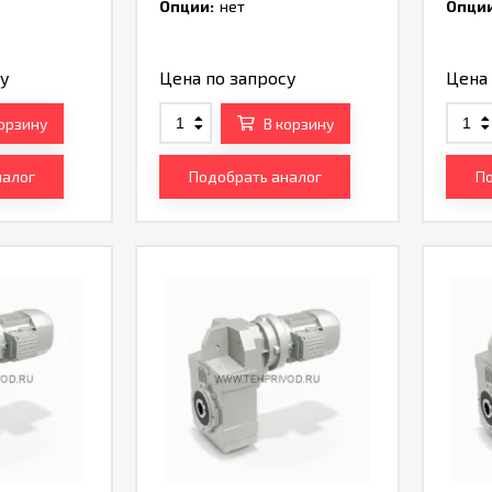
Опции:
нет
Опции
су
Цена по запросу
Цена 
корзину
В корзину
налог
Подобрать аналог
По