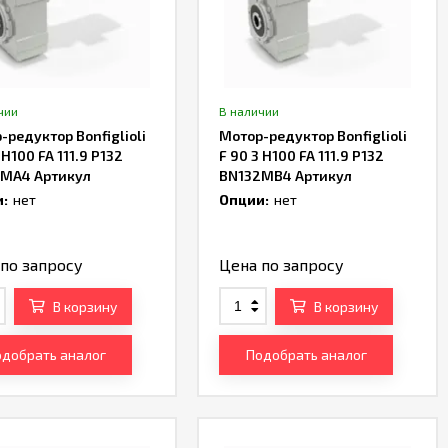
чии
В наличии
-редуктор Bonfiglioli
Мотор-редуктор Bonfiglioli
 H100 FA 111.9 P132
F 90 3 H100 FA 111.9 P132
MA4 Артикул
BN132MB4 Артикул
8872
TH229706
:
нет
Опции:
нет
по запросу
Цена по запросу
В корзину
В корзину
добрать аналог
Подобрать аналог