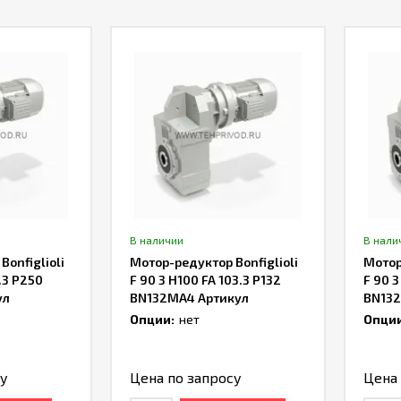
В наличии
В нали
onfiglioli
Мотор-редуктор Bonfiglioli
Мотор
0.3 P250
F 90 3 H100 FA 103.3 P132
F 90 3
ул
BN132MA4 Артикул
BN132
TH228884
TH229
Опции:
нет
Опции
су
Цена по запросу
Цена 