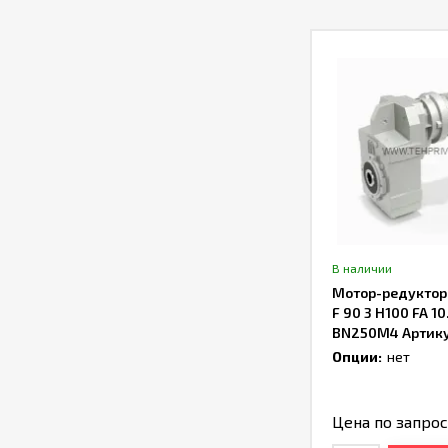
В наличии
Мотор-редуктор B
F 90 3 H100 FA 1
BN250M4 Артик
TH232838
Опции:
нет
Цена по запро