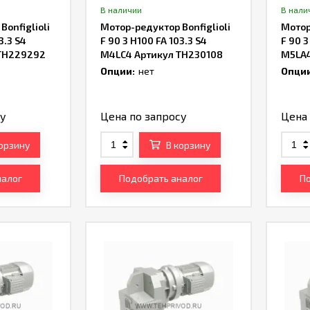
В наличии
В нали
onfiglioli
Мотор-редуктор Bonfiglioli
Мотор
3.3 S4
F 90 3 H100 FA 103.3 S4
F 90 3
TH229292
M4LC4 Артикул TH230108
M5LA4
Опции:
нет
Опции
су
Цена по запросу
Цена 
корзину
В корзину
налог
Подобрать аналог
По