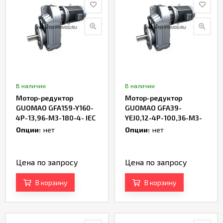
В наличии
В наличии
Мотор-редуктор
Мотор-редуктор
GUOMAO GFA159-Y160-
GUOMAO GFA39-
4P-13,96-M3-180-4- IEC
YEJ0,12-4P-100,36-M3-
180-2- IEC
Опции:
нет
Опции:
нет
Цена по запросу
Цена по запросу
В корзину
В корзину