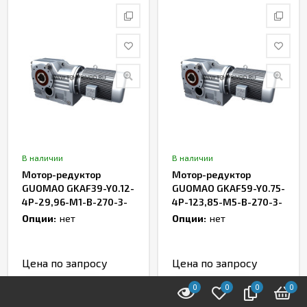
В наличии
В наличии
Мотор-редуктор
Мотор-редуктор
GUOMAO GKAF39-Y0.12-
GUOMAO GKAF59-Y0.75-
4P-29,96-M1-В-270-3-
4P-123,85-M5-В-270-3-
IEC
IEC
Опции:
нет
Опции:
нет
Цена по запросу
Цена по запросу
0
0
0
0
В корзину
В корзину