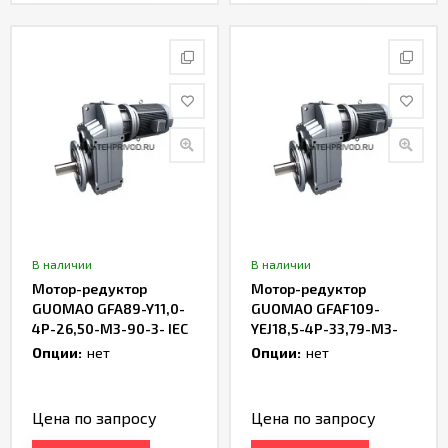
В наличии
В наличии
Мотор-редуктор
Мотор-редуктор
GUOMAO GFA89-Y11,0-
GUOMAO GFAF109-
4P-26,50-M3-90-3- IEC
YEJ18,5-4P-33,79-M3-
270-2- IEC
Опции:
нет
Опции:
нет
Цена по запросу
Цена по запросу