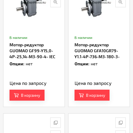
В наличии
В наличии
Мотор-редуктор
Мотор-редуктор
GUOMAO GF99-Y15,0-
GUOMAO GFA10GR79-
4P-25,14-M3-90-4- IEC
Y1.1-4P-736-M3-180-3-
IEC
Опции:
нет
Опции:
нет
Цена по запросу
Цена по запросу
В корзину
В корзину