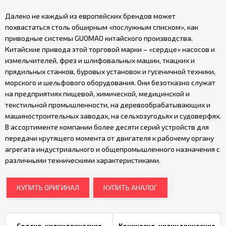
Далеко не каждый из европейских брендов может
похвастаться столь обширным «послужным списком», как
приводные системы GUOMAO китайского производства.
Китайские привода этой торговой марки – «сердце» насосов и
измельчителей, фрез и шлифовальных машин, ткацких и
прядильных станков, буровых установок и гусеничной техники,
морского и шельфового оборудования. Они безотказно служат
на предприятиях пищевой, химической, медицинской и
текстильной промышленности, на деревообрабатывающих и
машиностроительных заводах, на сельхозугодьях и судоверфях.
В ассортименте компании более десяти серий устройств для
передачи крутящего момента от двигателя к рабочему органу
агрегата индустриального и общепромышленного назначения с
различными техническими характеристиками.
КУПИТЬ ОРИГИНАЛ
КУПИТЬ АНАЛОГ
Соосно-цилиндрические
Коническо-цилиндрические