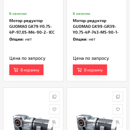
В наличии
В наличии
Мотор-редуктор
Мотор-редуктор
GUOMAO GK79-Y0.75-
GUOMAO GK99-GR39-
4P-97,05-M4-90-2- IEC
Y0.75-4P-743-M5-90-1-
IEC
Опции:
нет
Опции:
нет
Цена по запросу
Цена по запросу
В корзину
В корзину