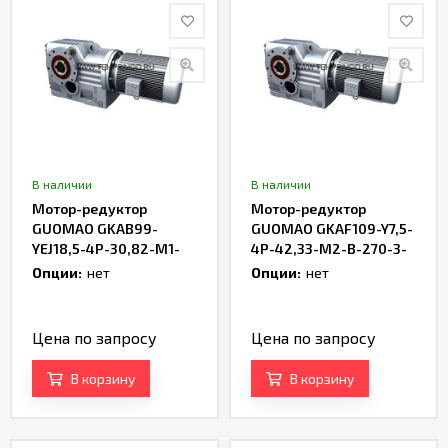
В наличии
В наличии
Мотор-редуктор
Мотор-редуктор
GUOMAO GKAB99-
GUOMAO GKAF109-Y7,5-
YEJ18,5-4P-30,82-M1-
4P-42,33-M2-В-270-3-
180-4- IEC
IEC
Опции:
нет
Опции:
нет
Цена по запросу
Цена по запросу
В корзину
В корзину