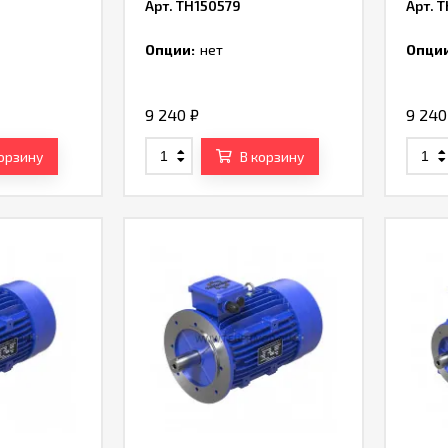
Арт. TH150579
Арт. 
Опции:
нет
Опции
9 240
₽
9 24
корзину
В корзину