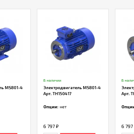
В наличии
В нали
ль MS801-4
Электродвигатель MS801-4
Элект
Арт. TH150417
Арт. 
Опции:
нет
Опции
6 797
₽
6 797