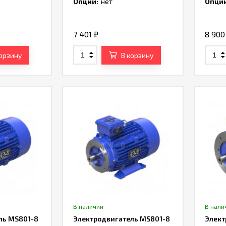
Опции:
нет
Опции
7 401
₽
8 90
корзину
В корзину
В наличии
В нали
ль MS801-8
Электродвигатель MS801-8
Элект