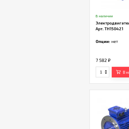
В наличии
Электродвигате
Арт. TH150421
Опции:
нет
7 582
₽
В 