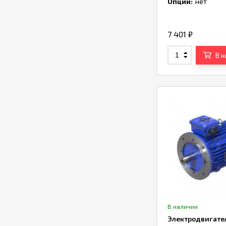
Опции:
нет
7 401
₽
В 
В наличии
Электродвигате