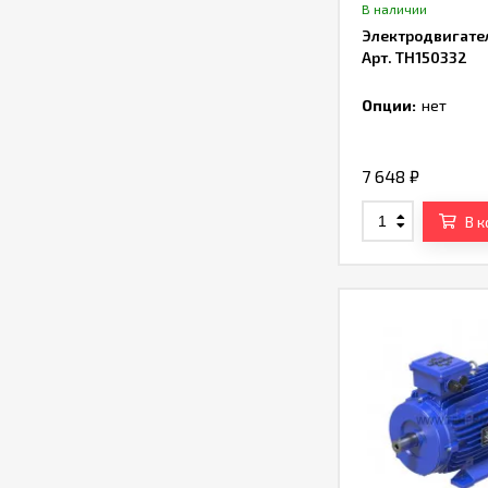
В наличии
Электродвигате
Арт. TH150332
Опции:
нет
7 648
₽
В 