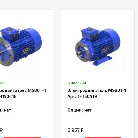
чии
В наличии
родвигатель MS801-4
Электродвигатель MS801-4
TH150418
Арт. TH150419
:
нет
Опции:
нет
₽
6 957
₽