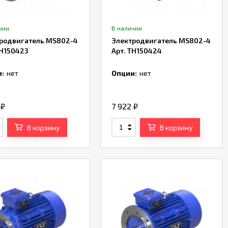
чии
В наличии
родвигатель MS802-4
Электродвигатель MS802-4
TH150423
Арт. TH150424
:
нет
Опции:
нет
2
₽
7 922
₽
В корзину
В корзину