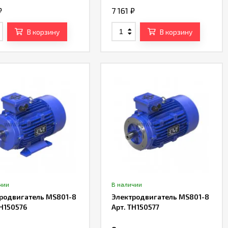
₽
7 161
₽
В корзину
В корзину
чии
В наличии
родвигатель MS801-8
Электродвигатель MS801-8
TH150576
Арт. TH150577