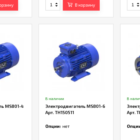
корзину
В корзину
В наличии
В нали
ль MS801-4
Электродвигатель MS801-6
Элект
Арт. TH150511
Арт. 
Опции:
нет
Опции