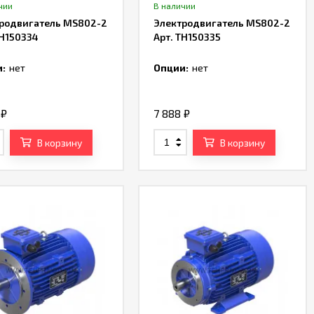
чии
В наличии
родвигатель MS802-2
Электродвигатель MS802-2
TH150334
Арт. TH150335
:
нет
Опции:
нет
8
₽
7 888
₽
В корзину
В корзину