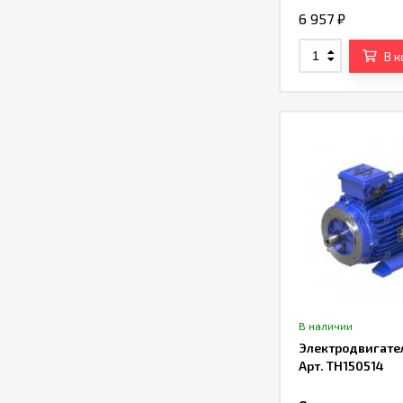
6 957
₽
В 
В наличии
Электродвигате
Арт. TH150514