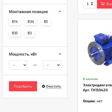
В 
Монтажная позиция
B14
B34
B5
B35
В3
Мощность, кВт
В наличии
Электродвигате
Подобрать
Очистить
Арт. TH150420
Опции:
нет