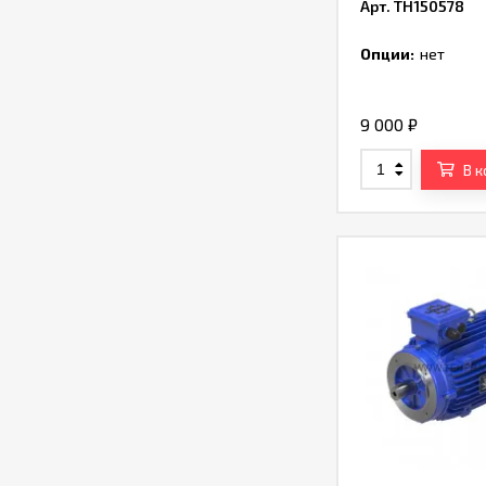
Арт. TH150578
Опции:
нет
9 000
₽
В 