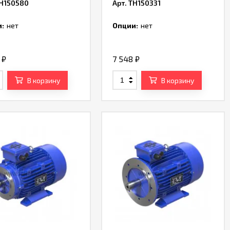
TH150580
Арт. TH150331
:
нет
Опции:
нет
0
₽
7 548
₽
В корзину
В корзину