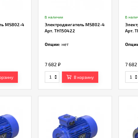
В наличии
В нали
ль MS802-4
Электродвигатель MS802-4
Элект
Арт. TH150422
Арт. 
Опции:
нет
Опции
7 682
₽
7 68
корзину
В корзину