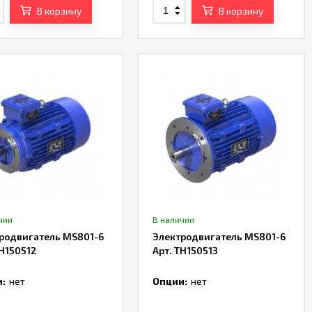
В корзину
В корзину
чии
В наличии
родвигатель MS801-6
Электродвигатель MS801-6
TH150512
Арт. TH150513
:
нет
Опции:
нет