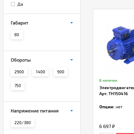
Да
Габарит
80
Обороты
2900
1400
900
В наличии
750
Электродвигате
Арт. TH150416
Опции:
нет
Напряжение питания
220/380
6 697
₽