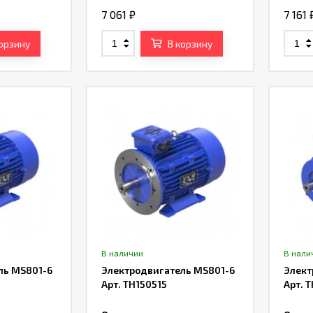
7 061
₽
7 161
корзину
В корзину
В наличии
В нали
ль MS801-6
Электродвигатель MS801-6
Элект
Арт. TH150515
Арт. 