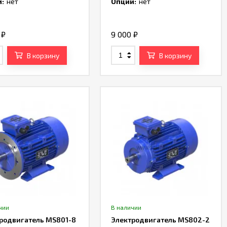
:
нет
Опции:
нет
0
₽
9 000
₽
В корзину
В корзину
чии
В наличии
родвигатель MS801-8
Электродвигатель MS802-2