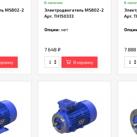
В наличии
В нали
ль MS802-2
Электродвигатель MS802-2
Элект
Арт. TH150333
Арт. 
Опции:
нет
Опции
7 648
₽
7 88
корзину
В корзину