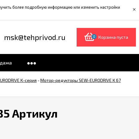
олучить более подробную информацию или изменить настройки
×
msk@tehprivod.ru
0
Корзина пуста
одажа
URODRIVE K-серия
-
Мотор-редукторы SEW-EURODRIVE K 67
B5 Артикул