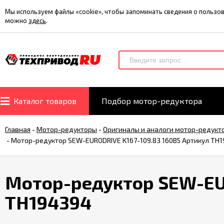
Мы используем файлы «cookie», чтобы запоминать сведения о польз
можно
здесь
.
Каталог товаров
Подбор мотор-редуктора
Главная
-
Мотор-редукторы
-
Оригиналы и аналоги мотор-редукт
-
Мотор-редуктор SEW-EURODRIVE K167-109.83 160B5 Артикул TH
Мотор-редуктор SEW-EUR
TH194394