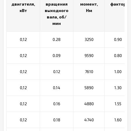
двигателя,
двигателя,
вращения
вращения
момент,
момент,
фактор
фактор
кВт
кВт
выходного
выходного
Нм
Нм
вала, об/
вала, об/
мин
мин
0,12
0.28
3250
0.90
0,12
0.09
9590
0.80
0,12
0.12
7610
1.00
0,12
0.14
5890
1.30
0,12
0.16
4880
1.55
0,12
0.18
4740
1.60