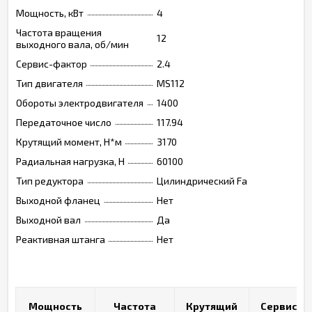
Мощность, кВт
4
Частота вращения
12
выходного вала, об/мин
Сервис-фактор
2.4
Тип двигателя
MS112
Обороты электродвигателя
1400
Передаточное число
117.94
Крутящий момент, Н*м
3170
Радиальная нагрузка, Н
60100
Тип редуктора
Цилиндрический Fa
Выходной фланец
Нет
Выходной вал
Да
Реактивная штанга
Нет
Мощность
Мощность
Частота
Частота
Крутящий
Крутящий
Сервис-
Сервис-