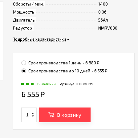
Обороты / мин.
1400
Мощность
0.06
Двигатель
56A4
Редуктор
NMRV030
Подробные характеристики
Срок производства 1 день
- 6 880
₽
Срок производства до 10 дней
- 6 555
₽
В наличии
Артикул:
TH100009
6 555
₽
В корзину