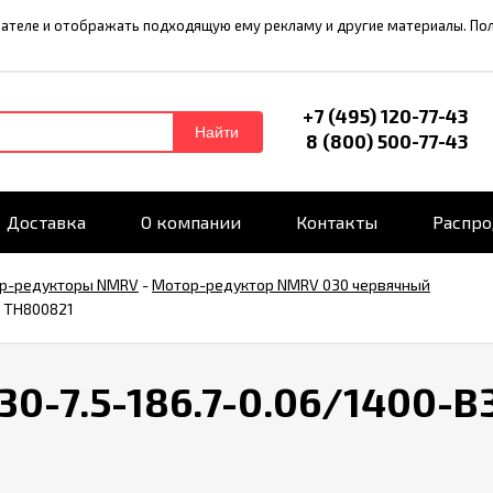
ователе и отображать подходящую ему рекламу и другие материалы. П
+7 (495) 120-77-43
Найти
8 (800) 500-77-43
Доставка
О компании
Контакты
Распр
р-редукторы NMRV
-
Мотор-редуктор NMRV 030 червячный
л TH800821
-7.5-186.7-0.06/1400-B