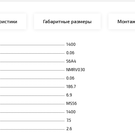
ристики
Габаритные размеры
Монтаж
1400
0.06
56A4
NMRV030
0.06
186.7
6.9
MS56
1400
7.5
2.6