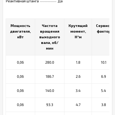
Реактивная штанга
Да
Мощность
Мощность
Частота
Частота
Крутящий
Крутящий
Сервис-
Сервис-
двигателя,
двигателя,
вращения
вращения
момент,
момент,
фактор
фактор
кВт
кВт
выходного
выходного
Н*м
Н*м
вала, об/
вала, об/
мин
мин
0,06
280.0
1.8
10.1
0,06
186.7
2.6
6.9
0,06
140.0
3.4
5.4
0,06
93.3
4.7
3.8