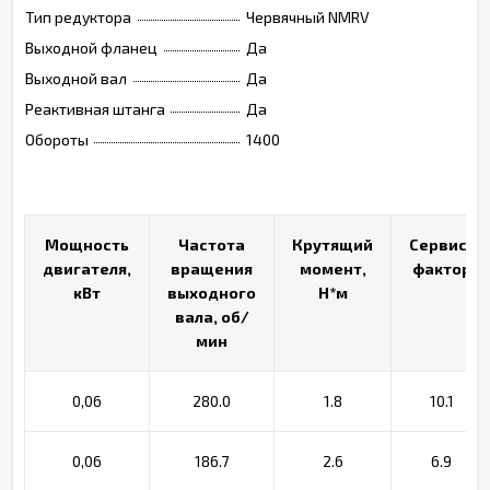
Тип редуктора
Червячный NMRV
Выходной фланец
Да
Выходной вал
Да
Реактивная штанга
Да
Обороты
1400
Мощность
Мощность
Частота
Частота
Крутящий
Крутящий
Сервис-
Сервис-
двигателя,
двигателя,
вращения
вращения
момент,
момент,
фактор
фактор
кВт
кВт
выходного
выходного
Н*м
Н*м
вала, об/
вала, об/
мин
мин
0,06
280.0
1.8
10.1
0,06
186.7
2.6
6.9