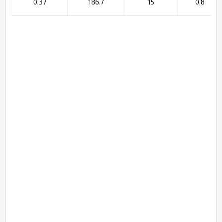
0,37
186.7
15
0.8