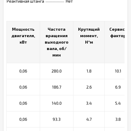
Реактивная штанга
Нет
Мощность
Мощность
Частота
Частота
Крутящий
Крутящий
Сервис-
Сервис-
двигателя,
двигателя,
вращения
вращения
момент,
момент,
фактор
фактор
кВт
кВт
выходного
выходного
Н*м
Н*м
вала, об/
вала, об/
мин
мин
0,06
280.0
1.8
10.1
0,06
186.7
2.6
6.9
0,06
140.0
3.4
5.4
0,06
93.3
4.7
3.8