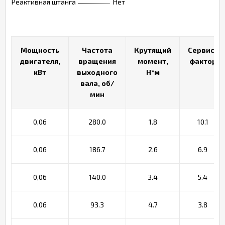
Реактивная штанга
Нет
Мощность
Мощность
Частота
Частота
Крутящий
Крутящий
Сервис-
Сервис-
двигателя,
двигателя,
вращения
вращения
момент,
момент,
фактор
фактор
кВт
кВт
выходного
выходного
Н*м
Н*м
вала, об/
вала, об/
мин
мин
0,06
280.0
1.8
10.1
0,06
186.7
2.6
6.9
0,06
140.0
3.4
5.4
0,06
93.3
4.7
3.8