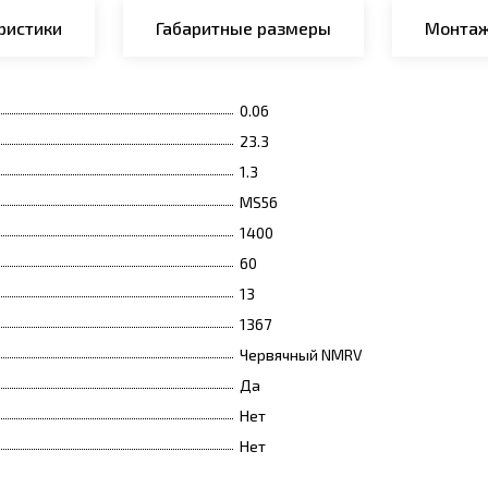
ристики
Габаритные размеры
Монтаж
0.06
23.3
1.3
MS56
1400
60
13
1367
Червячный NMRV
Да
Нет
Нет