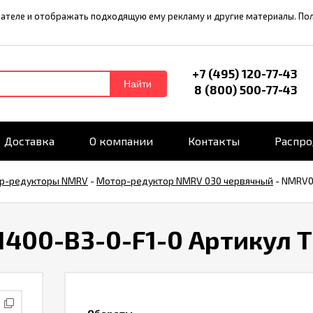
ователе и отображать подходящую ему рекламу и другие материалы. П
+7 (495) 120-77-43
Найти
8 (800) 500-77-43
Доставка
О компании
Контакты
Распр
р-редукторы NMRV
-
Мотор-редуктор NMRV 030 червячный
-
NMRV03
1400-B3-0-F1-0 Артикул 