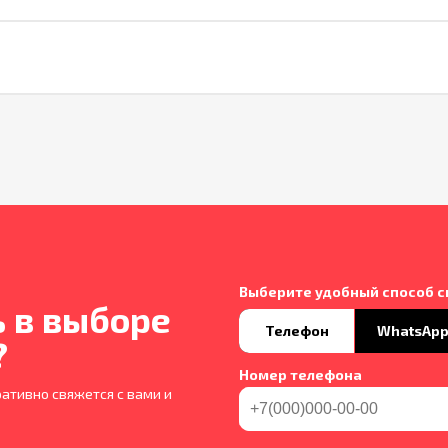
Выберите удобный способ с
 в выборе
Телефон
WhatsAp
?
Номер телефона
ативно свяжется с вами и