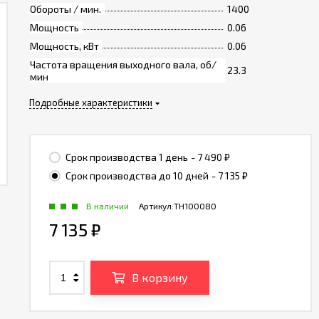
Обороты / мин.
1400
Мощность
0.06
Мощность, кВт
0.06
Частота вращения выходного вала, об/
23.3
мин
Подробные характеристики
Срок производства 1 день
- 7 490
₽
Срок производства до 10 дней
- 7 135
₽
В наличии
Артикул:
TH100080
7 135
₽
В корзину