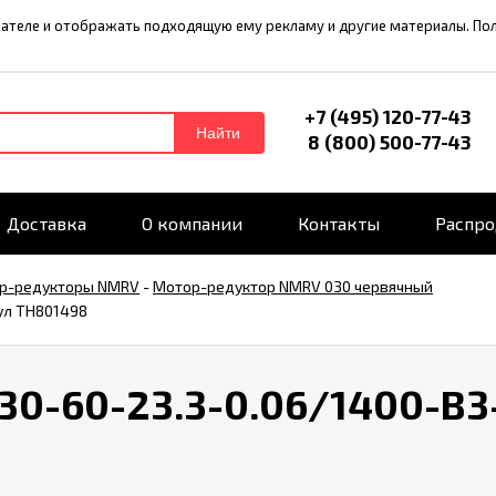
ователе и отображать подходящую ему рекламу и другие материалы. П
+7 (495) 120-77-43
Найти
8 (800) 500-77-43
Доставка
О компании
Контакты
Распр
р-редукторы NMRV
-
Мотор-редуктор NMRV 030 червячный
ул TH801498
0-60-23.3-0.06/1400-B3