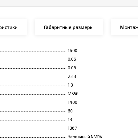
ристики
Габаритные размеры
Монтаж
1400
0.06
0.06
23.3
1.3
MS56
1400
60
13
1367
Червячный NMRV