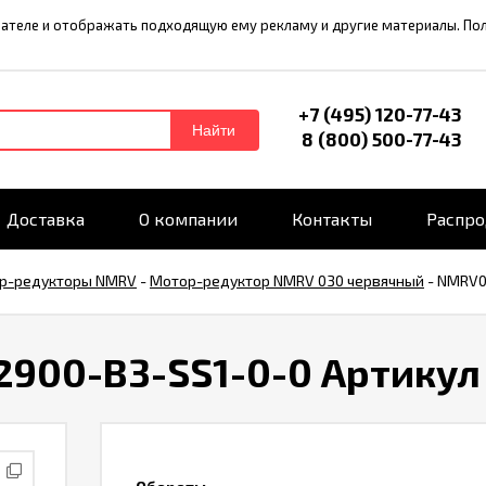
ователе и отображать подходящую ему рекламу и другие материалы. П
+7 (495) 120-77-43
Найти
8 (800) 500-77-43
Доставка
О компании
Контакты
Распр
р-редукторы NMRV
-
Мотор-редуктор NMRV 030 червячный
-
NMRV03
2900-B3-SS1-0-0 Артикул