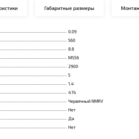
ристики
Габаритные размеры
Монтаж
0.09
560
8.8
MS56
2900
5
1.4
474
Червячный NMRV
Нет
Да
Нет