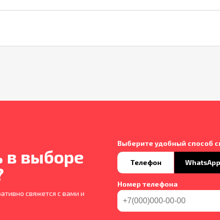
Выберите удобный способ с
 в выборе
Телефон
WhatsAp
?
Номер телефона
ативно свяжется с вами и