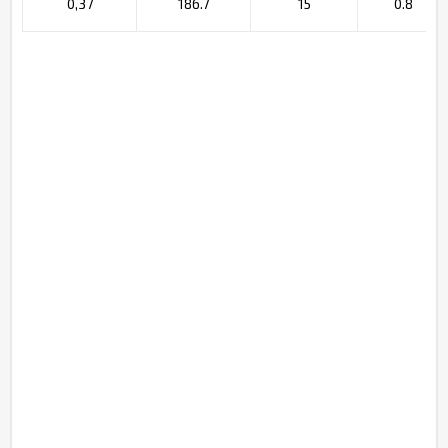
0,37
186.7
15
0.8