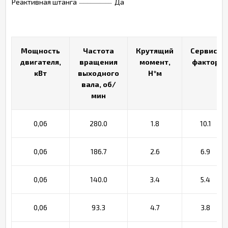
Реактивная штанга
Да
Мощность
Мощность
Частота
Частота
Крутящий
Крутящий
Сервис-
Сервис-
двигателя,
двигателя,
вращения
вращения
момент,
момент,
фактор
фактор
кВт
кВт
выходного
выходного
Н*м
Н*м
вала, об/
вала, об/
мин
мин
0,06
280.0
1.8
10.1
0,06
186.7
2.6
6.9
0,06
140.0
3.4
5.4
0,06
93.3
4.7
3.8