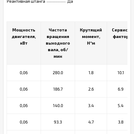
Реактивная штанга
Да
Мощность
Мощность
Частота
Частота
Крутящий
Крутящий
Сервис-
Сервис-
двигателя,
двигателя,
вращения
вращения
момент,
момент,
фактор
фактор
кВт
кВт
выходного
выходного
Н*м
Н*м
вала, об/
вала, об/
мин
мин
0,06
280.0
1.8
10.1
0,06
186.7
2.6
6.9
0,06
140.0
3.4
5.4
0,06
93.3
4.7
3.8