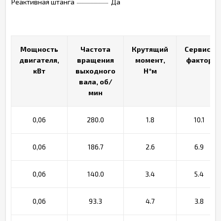
Реактивная штанга
Да
Мощность
Мощность
Частота
Частота
Крутящий
Крутящий
Сервис-
Сервис-
двигателя,
двигателя,
вращения
вращения
момент,
момент,
фактор
фактор
кВт
кВт
выходного
выходного
Н*м
Н*м
вала, об/
вала, об/
мин
мин
0,06
280.0
1.8
10.1
0,06
186.7
2.6
6.9
0,06
140.0
3.4
5.4
0,06
93.3
4.7
3.8