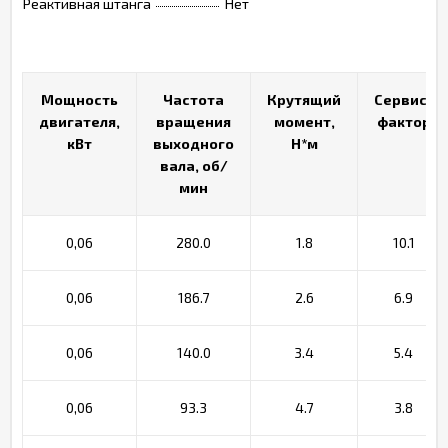
Реактивная штанга
Нет
Мощность
Мощность
Частота
Частота
Крутящий
Крутящий
Сервис-
Сервис-
двигателя,
двигателя,
вращения
вращения
момент,
момент,
фактор
фактор
кВт
кВт
выходного
выходного
Н*м
Н*м
вала, об/
вала, об/
мин
мин
0,06
280.0
1.8
10.1
0,06
186.7
2.6
6.9
0,06
140.0
3.4
5.4
0,06
93.3
4.7
3.8