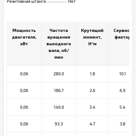
Реактивная штанга
Нет
Мощность
Мощность
Частота
Частота
Крутящий
Крутящий
Сервис-
Сервис-
двигателя,
двигателя,
вращения
вращения
момент,
момент,
фактор
фактор
кВт
кВт
выходного
выходного
Н*м
Н*м
вала, об/
вала, об/
мин
мин
0,06
280.0
1.8
10.1
0,06
186.7
2.6
6.9
0,06
140.0
3.4
5.4
0,06
93.3
4.7
3.8