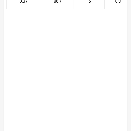
0,37
186.7
15
0.8