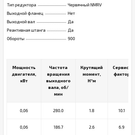
Тип редуктора
Червячный NMRV
Выходной фланец
Нет
Выходной вал
Да
Реактивная штанга
Да
Обороты
900
Мощность
Мощность
Частота
Частота
Крутящий
Крутящий
Сервис-
Сервис-
двигателя,
двигателя,
вращения
вращения
момент,
момент,
фактор
фактор
кВт
кВт
выходного
выходного
Н*м
Н*м
вала, об/
вала, об/
мин
мин
0,06
280.0
1.8
10.1
0,06
186.7
2.6
6.9