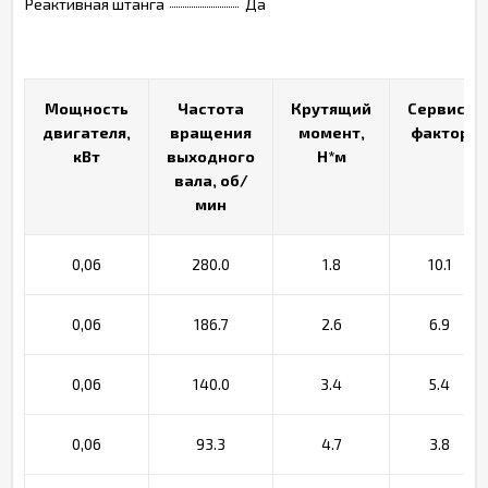
Реактивная штанга
Да
Мощность
Мощность
Частота
Частота
Крутящий
Крутящий
Сервис-
Сервис-
двигателя,
двигателя,
вращения
вращения
момент,
момент,
фактор
фактор
кВт
кВт
выходного
выходного
Н*м
Н*м
вала, об/
вала, об/
мин
мин
0,06
280.0
1.8
10.1
0,06
186.7
2.6
6.9
0,06
140.0
3.4
5.4
0,06
93.3
4.7
3.8