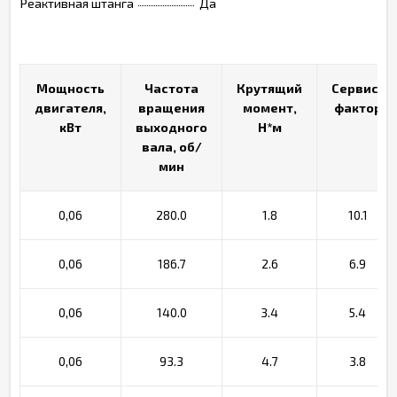
Реактивная штанга
Да
Мощность
Мощность
Частота
Частота
Крутящий
Крутящий
Сервис-
Сервис-
двигателя,
двигателя,
вращения
вращения
момент,
момент,
фактор
фактор
кВт
кВт
выходного
выходного
Н*м
Н*м
вала, об/
вала, об/
мин
мин
0,06
280.0
1.8
10.1
0,06
186.7
2.6
6.9
0,06
140.0
3.4
5.4
0,06
93.3
4.7
3.8