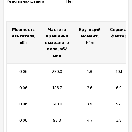
Реактивная штанга
Нет
Мощность
Мощность
Частота
Частота
Крутящий
Крутящий
Сервис-
Сервис-
двигателя,
двигателя,
вращения
вращения
момент,
момент,
фактор
фактор
кВт
кВт
выходного
выходного
Н*м
Н*м
вала, об/
вала, об/
мин
мин
0,06
280.0
1.8
10.1
0,06
186.7
2.6
6.9
0,06
140.0
3.4
5.4
0,06
93.3
4.7
3.8