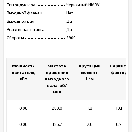
Тип редуктора
Червячный NMRV
Выходной фланец
Нет
Выходной вал
Да
Реактивная штанга
Да
Обороты
2900
Мощность
Мощность
Частота
Частота
Крутящий
Крутящий
Сервис-
Сервис-
двигателя,
двигателя,
вращения
вращения
момент,
момент,
фактор
фактор
кВт
кВт
выходного
выходного
Н*м
Н*м
вала, об/
вала, об/
мин
мин
0,06
280.0
1.8
10.1
0,06
186.7
2.6
6.9