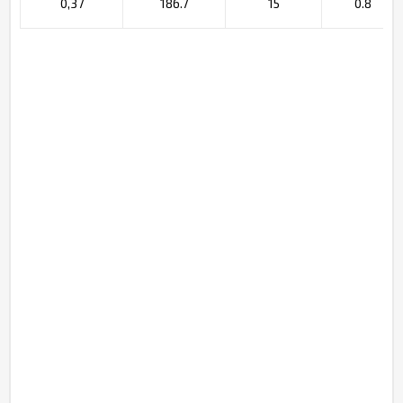
0,37
186.7
15
0.8