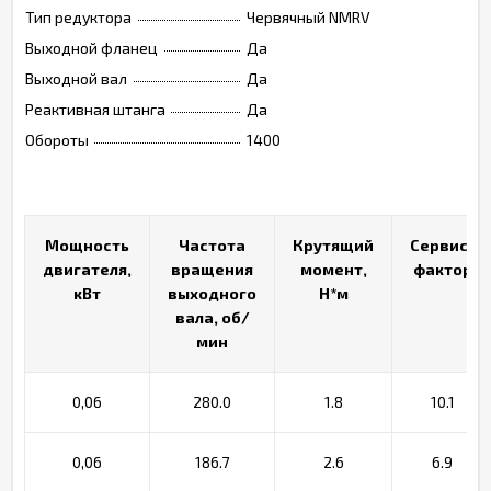
Тип редуктора
Червячный NMRV
Выходной фланец
Да
Выходной вал
Да
Реактивная штанга
Да
Обороты
1400
Мощность
Мощность
Частота
Частота
Крутящий
Крутящий
Сервис-
Сервис-
двигателя,
двигателя,
вращения
вращения
момент,
момент,
фактор
фактор
кВт
кВт
выходного
выходного
Н*м
Н*м
вала, об/
вала, об/
мин
мин
0,06
280.0
1.8
10.1
0,06
186.7
2.6
6.9