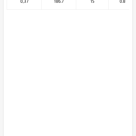
0,37
186.7
15
0.8