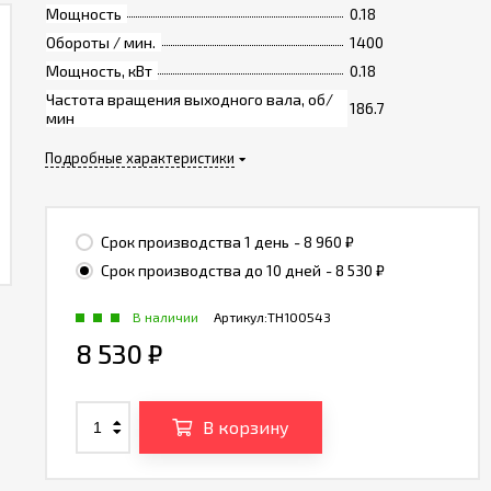
Мощность
0.18
Обороты / мин.
1400
Мощность, кВт
0.18
Частота вращения выходного вала, об/
186.7
мин
Подробные характеристики
Срок производства 1 день
- 8 960
₽
Срок производства до 10 дней
- 8 530
₽
В наличии
Артикул:
TH100543
8 530
₽
В корзину