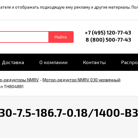
ователе и отображать подходящую ему рекламу и другие материалы. П
+7 (495) 120-77-43
Найти
8 (800) 500-77-43
Доставка
О компании
Контакты
Распр
р-редукторы NMRV
-
Мотор-редуктор NMRV 030 червячный
ул TH804881
-7.5-186.7-0.18/1400-B3