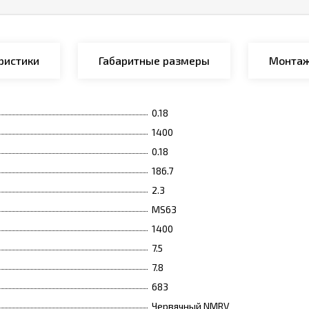
ристики
Габаритные размеры
Монтаж
0.18
1400
0.18
186.7
2.3
MS63
1400
7.5
7.8
683
Червячный NMRV