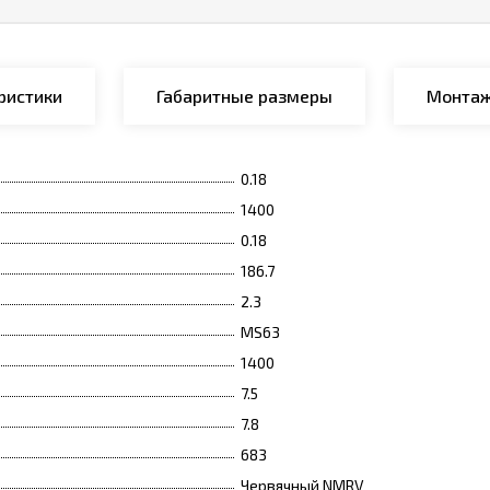
ристики
Габаритные размеры
Монтаж
0.18
1400
0.18
186.7
2.3
MS63
1400
7.5
7.8
683
Червячный NMRV