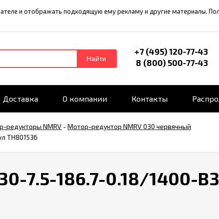
ователе и отображать подходящую ему рекламу и другие материалы. П
+7 (495) 120-77-43
Найти
8 (800) 500-77-43
Доставка
О компании
Контакты
Распр
р-редукторы NMRV
-
Мотор-редуктор NMRV 030 червячный
ул TH801536
-7.5-186.7-0.18/1400-B3