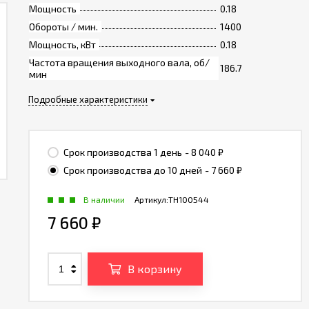
Мощность
0.18
Обороты / мин.
1400
Мощность, кВт
0.18
Частота вращения выходного вала, об/
186.7
мин
Подробные характеристики
Срок производства 1 день
- 8 040
₽
Срок производства до 10 дней
- 7 660
₽
В наличии
Артикул:
TH100544
7 660
₽
В корзину