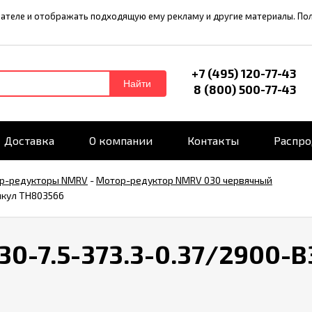
ователе и отображать подходящую ему рекламу и другие материалы. П
+7 (495) 120-77-43
Найти
8 (800) 500-77-43
Доставка
О компании
Контакты
Распр
р-редукторы NMRV
-
Мотор-редуктор NMRV 030 червячный
икул TH803566
-7.5-373.3-0.37/2900-B