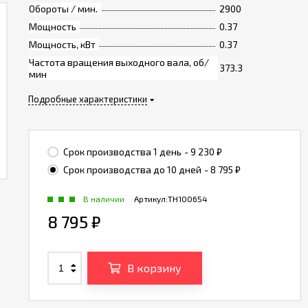
Обороты / мин.
2900
Мощность
0.37
Мощность, кВт
0.37
Частота вращения выходного вала, об/
373.3
мин
Подробные характеристики
Срок производства 1 день
- 9 230
₽
Срок производства до 10 дней
- 8 795
₽
В наличии
Артикул:
TH100654
8 795
₽
В корзину