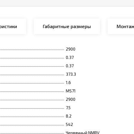
ристики
Габаритные размеры
Монтаж
2900
0.37
0.37
373.3
1.6
MS71
2900
7.5
8.2
542
Червячный NMRV