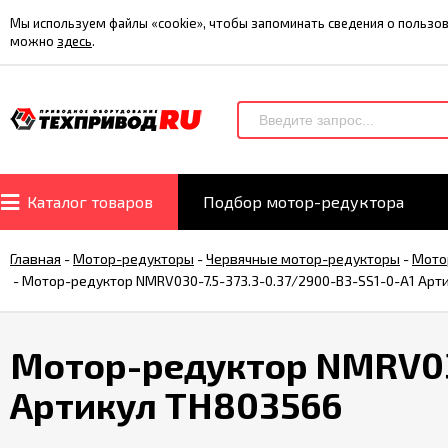
Мы используем файлы «cookie», чтобы запоминать сведения о польз
можно
здесь
.
Каталог товаров
Подбор мотор-редуктора
Главная
-
Мотор-редукторы
-
Червячные мотор-редукторы
-
Мото
-
Мотор-редуктор NMRV030-7.5-373.3-0.37/2900-B3-SS1-0-A1 Арт
Мотор-редуктор NMRV030
Артикул TH803566