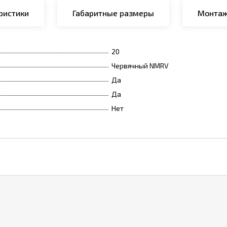
ристики
Габаритные размеры
Монтаж
20
Червячный NMRV
Да
Да
Нет