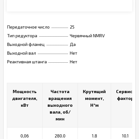
Монтажные позиции, опции, обозначения
Передаточное число
25
Тип редуктора
Червячный NMRV
Выходной фланец
Да
Выходной вал
Нет
Реактивная штанга
Нет
Мощность
Мощность
Частота
Частота
Крутящий
Крутящий
Сервис-
Сервис-
двигателя,
двигателя,
вращения
вращения
момент,
момент,
фактор
фактор
кВт
кВт
выходного
выходного
Н*м
Н*м
вала, об/
вала, об/
мин
мин
0,06
280.0
1.8
10.1