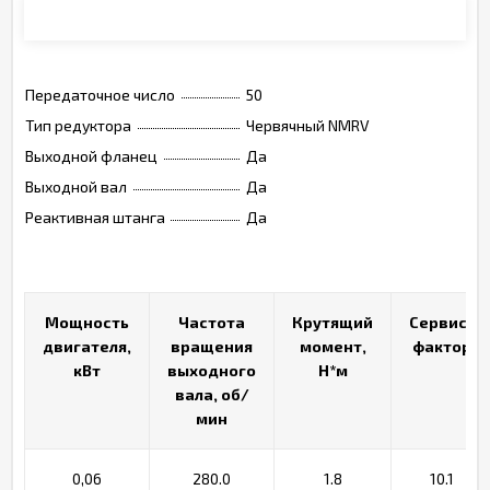
Монтажные позиции, опции, обозначения
Передаточное число
50
Тип редуктора
Червячный NMRV
Выходной фланец
Да
Выходной вал
Да
Реактивная штанга
Да
Мощность
Мощность
Частота
Частота
Крутящий
Крутящий
Сервис-
Сервис-
двигателя,
двигателя,
вращения
вращения
момент,
момент,
фактор
фактор
кВт
кВт
выходного
выходного
Н*м
Н*м
вала, об/
вала, об/
мин
мин
0,06
280.0
1.8
10.1