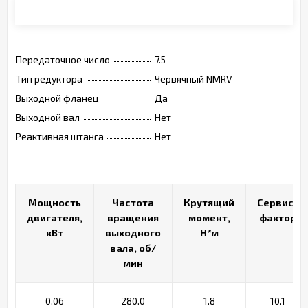
Монтажные позиции, опции, обозначения
Передаточное число
7.5
Тип редуктора
Червячный NMRV
Выходной фланец
Да
Выходной вал
Нет
Реактивная штанга
Нет
Мощность
Мощность
Частота
Частота
Крутящий
Крутящий
Сервис-
Сервис-
двигателя,
двигателя,
вращения
вращения
момент,
момент,
фактор
фактор
кВт
кВт
выходного
выходного
Н*м
Н*м
вала, об/
вала, об/
мин
мин
0,06
280.0
1.8
10.1