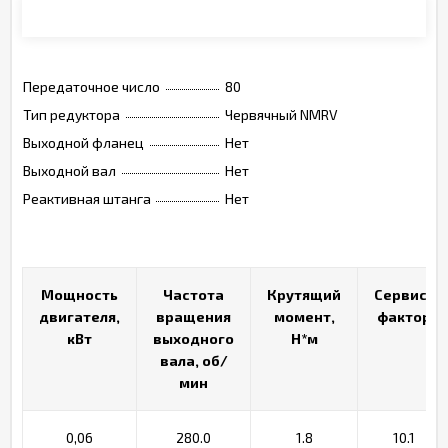
Монтажные позиции, опции, обозначения
Передаточное число
80
Тип редуктора
Червячный NMRV
Выходной фланец
Нет
Выходной вал
Нет
Реактивная штанга
Нет
Мощность
Мощность
Частота
Частота
Крутящий
Крутящий
Сервис-
Сервис-
двигателя,
двигателя,
вращения
вращения
момент,
момент,
фактор
фактор
кВт
кВт
выходного
выходного
Н*м
Н*м
вала, об/
вала, об/
мин
мин
0,06
280.0
1.8
10.1