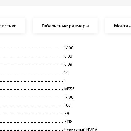
ристики
Габаритные размеры
Монтаж
1400
0.09
0.09
14
1
MS56
1400
100
29
3118
Червячный NMRV