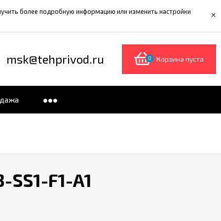
олучить более подробную информацию или изменить настройки
×
msk@tehprivod.ru
0
Корзина пуста
одажа
-SS1-F1-A1