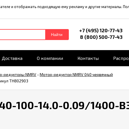
ователе и отображать подходящую ему рекламу и другие материалы. П
+7 (495) 120-77-43
Найти
8 (800) 500-77-43
Доставка
О компании
Контакты
Распр
р-редукторы NMRV
-
Мотор-редуктор NMRV 040 червячный
тикул TH802903
-100-14.0-0.09/1400-B3