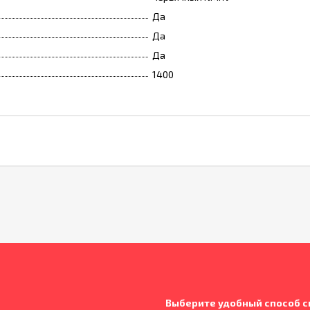
Да
Да
Да
1400
Выберите удобный способ с