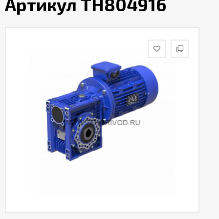
Артикул TH804916