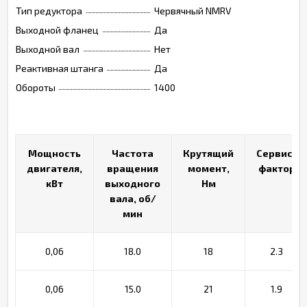
Тип редуктора
Червячный NMRV
Выходной фланец
Да
Выходной вал
Нет
Реактивная штанга
Да
Обороты
1400
Мощность
Мощность
Частота
Частота
Крутящий
Крутящий
Сервис-
Сервис-
двигателя,
двигателя,
вращения
вращения
момент,
момент,
фактор
фактор
кВт
кВт
выходного
выходного
Нм
Нм
вала, об/
вала, об/
мин
мин
0,06
18.0
18
2.3
0,06
15.0
21
1.9