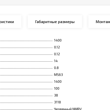
ристики
Габаритные размеры
Монтаж
1400
0.12
0.12
14
0.8
MS63
1400
100
38
3118
Червячный NMRV