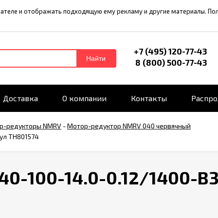
ователе и отображать подходящую ему рекламу и другие материалы. П
+7 (495) 120-77-43
Найти
8 (800) 500-77-43
Доставка
О компании
Контакты
Распр
р-редукторы NMRV
-
Мотор-редуктор NMRV 040 червячный
ул TH801574
0-100-14.0-0.12/1400-B3