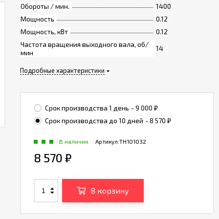
Обороты / мин.
1400
Мощность
0.12
Мощность, кВт
0.12
Частота вращения выходного вала, об/
14
мин
Подробные характеристики
Срок производства 1 день
- 9 000
₽
Срок производства до 10 дней
- 8 570
₽
В наличии
Артикул:
TH101032
8 570
₽
В корзину