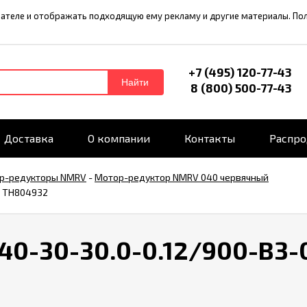
ователе и отображать подходящую ему рекламу и другие материалы. П
+7 (495) 120-77-43
Найти
8 (800) 500-77-43
Доставка
О компании
Контакты
Распр
р-редукторы NMRV
-
Мотор-редуктор NMRV 040 червячный
л TH804932
0-30-30.0-0.12/900-B3-0