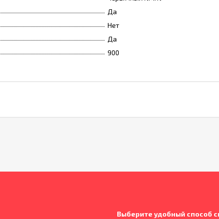
Да
Нет
Да
900
Выберите удобный способ с