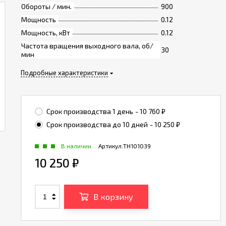
Обороты / мин.
900
Мощность
0.12
Мощность, кВт
0.12
Частота вращения выходного вала, об/
30
мин
Подробные характеристики
Срок производства 1 день
- 10 760
₽
Срок производства до 10 дней
- 10 250
₽
В наличии
Артикул:
TH101039
10 250
₽
В корзину