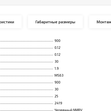
ристики
Габаритные размеры
Монтаж
900
0.12
0.12
30
1.9
MS63
900
30
25
2419
Червячный NMRV