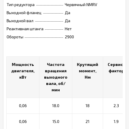
Тип редуктора
Червячный NMRV
Выходной фланец
Да
Выходной вал
Да
Реактивная штанга
Нет
Обороты
2900
Мощность
Мощность
Частота
Частота
Крутящий
Крутящий
Сервис-
Сервис-
двигателя,
двигателя,
вращения
вращения
момент,
момент,
фактор
фактор
кВт
кВт
выходного
выходного
Нм
Нм
вала, об/
вала, об/
мин
мин
0,06
18.0
18
2.3
0,06
15.0
21
1.9