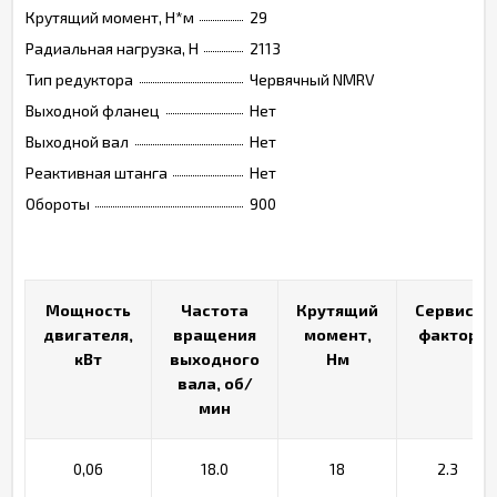
Крутящий момент, Н*м
29
Радиальная нагрузка, Н
2113
Тип редуктора
Червячный NMRV
Выходной фланец
Нет
Выходной вал
Нет
Реактивная штанга
Нет
Обороты
900
Мощность
Мощность
Частота
Частота
Крутящий
Крутящий
Сервис-
Сервис-
двигателя,
двигателя,
вращения
вращения
момент,
момент,
фактор
фактор
кВт
кВт
выходного
выходного
Нм
Нм
вала, об/
вала, об/
мин
мин
0,06
18.0
18
2.3