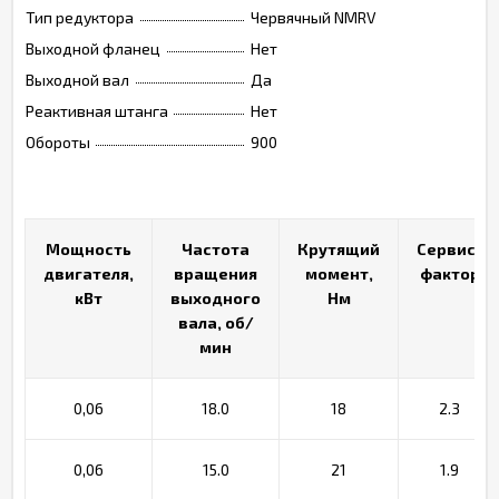
Тип редуктора
Червячный NMRV
Выходной фланец
Нет
Выходной вал
Да
Реактивная штанга
Нет
Обороты
900
Мощность
Мощность
Частота
Частота
Крутящий
Крутящий
Сервис-
Сервис-
двигателя,
двигателя,
вращения
вращения
момент,
момент,
фактор
фактор
кВт
кВт
выходного
выходного
Нм
Нм
вала, об/
вала, об/
мин
мин
0,06
18.0
18
2.3
0,06
15.0
21
1.9