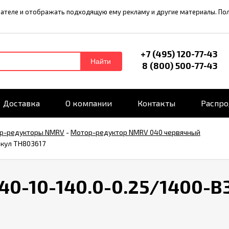
ователе и отображать подходящую ему рекламу и другие материалы. П
+7 (495) 120-77-43
Найти
8 (800) 500-77-43
Доставка
О компании
Контакты
Распр
р-редукторы NMRV
-
Мотор-редуктор NMRV 040 червячный
икул TH803617
0-10-140.0-0.25/1400-B3