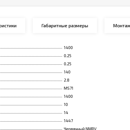
ристики
Габаритные размеры
Монтаж
1400
0.25
0.25
140
2.8
MS71
1400
10
14
1447
Червячный NMRV