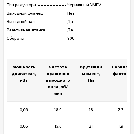
Тип редуктора
Червячный NMRV
Выходной фланец
Нет
Выходной вал
Да
Реактивная штанга
Да
Обороты
900
Мощность
Мощность
Частота
Частота
Крутящий
Крутящий
Сервис-
Сервис-
двигателя,
двигателя,
вращения
вращения
момент,
момент,
фактор
фактор
кВт
кВт
выходного
выходного
Нм
Нм
вала, об/
вала, об/
мин
мин
0,06
18.0
18
2.3
0,06
15.0
21
1.9