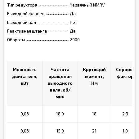
Тип редуктора
Червячный NMRV
Выходной фланец
Да
Выходной вал
Нет
Реактивная штанга
Да
Обороты
2900
Мощность
Мощность
Частота
Частота
Крутящий
Крутящий
Сервис-
Сервис-
двигателя,
двигателя,
вращения
вращения
момент,
момент,
фактор
фактор
кВт
кВт
выходного
выходного
Нм
Нм
вала, об/
вала, об/
мин
мин
0,06
18.0
18
2.3
0,06
15.0
21
1.9