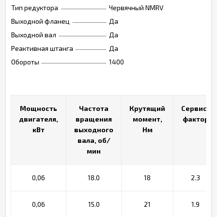
Тип редуктора
Червячный NMRV
Выходной фланец
Да
Выходной вал
Да
Реактивная штанга
Да
Обороты
1400
Мощность
Мощность
Частота
Частота
Крутящий
Крутящий
Сервис-
Сервис-
двигателя,
двигателя,
вращения
вращения
момент,
момент,
фактор
фактор
кВт
кВт
выходного
выходного
Нм
Нм
вала, об/
вала, об/
мин
мин
0,06
18.0
18
2.3
0,06
15.0
21
1.9