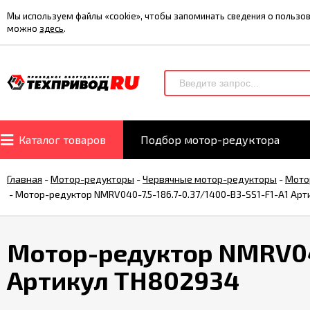
Мы используем файлы «cookie», чтобы запоминать сведения о польз
можно
здесь
.
Каталог товаров
Подбор мотор-редуктора
Главная
-
Мотор-редукторы
-
Червячные мотор-редукторы
-
Мото
-
Мотор-редуктор NMRV040-7.5-186.7-0.37/1400-B3-SS1-F1-A1 Ар
Мотор-редуктор NMRV040
Артикул TH802934