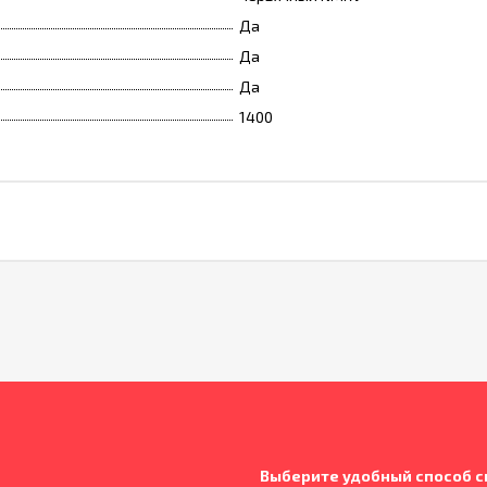
Да
Да
Да
1400
Выберите удобный способ с