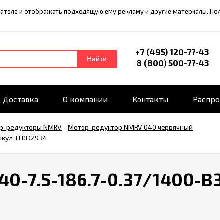
ователе и отображать подходящую ему рекламу и другие материалы. П
+7 (495) 120-77-43
Найти
8 (800) 500-77-43
Доставка
О компании
Контакты
Распр
р-редукторы NMRV
-
Мотор-редуктор NMRV 040 червячный
тикул TH802934
-7.5-186.7-0.37/1400-B3