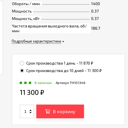
Обороты / мин.
1400
Мощность
0.37
Мощность, кВт
0.37
Частота вращения выходного вала, об/
186.7
мин
Подробные характеристики
Срок производства 1 день
- 11 870
₽
Срок производства до 10 дней
- 11 300
₽
В наличии
Артикул:
TH101346
11 300
₽
В корзину