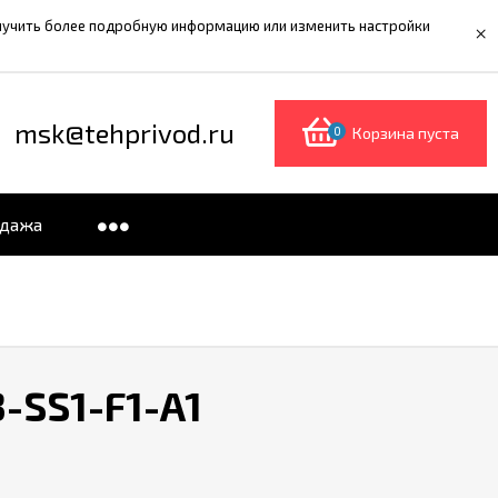
олучить более подробную информацию или изменить настройки
×
msk@tehprivod.ru
0
Корзина пуста
одажа
-SS1-F1-A1