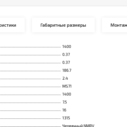
ристики
Габаритные размеры
Монтаж
1400
0.37
0.37
186.7
2.4
MS71
1400
7.5
16
1315
Червячный NMRV