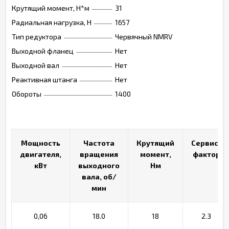
Крутящий момент, Н*м
31
Радиальная нагрузка, Н
1657
Тип редуктора
Червячный NMRV
Выходной фланец
Нет
Выходной вал
Нет
Реактивная штанга
Нет
Обороты
1400
Мощность
Мощность
Частота
Частота
Крутящий
Крутящий
Сервис-
Сервис-
двигателя,
двигателя,
вращения
вращения
момент,
момент,
фактор
фактор
кВт
кВт
выходного
выходного
Нм
Нм
вала, об/
вала, об/
мин
мин
0,06
18.0
18
2.3