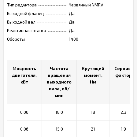
Тип редуктора
Червячный NMRV
Выходной фланец
Да
Выходной вал
Да
Реактивная штанга
Да
Обороты
1400
Мощность
Мощность
Частота
Частота
Крутящий
Крутящий
Сервис-
Сервис-
двигателя,
двигателя,
вращения
вращения
момент,
момент,
фактор
фактор
кВт
кВт
выходного
выходного
Нм
Нм
вала, об/
вала, об/
мин
мин
0,06
18.0
18
2.3
0,06
15.0
21
1.9