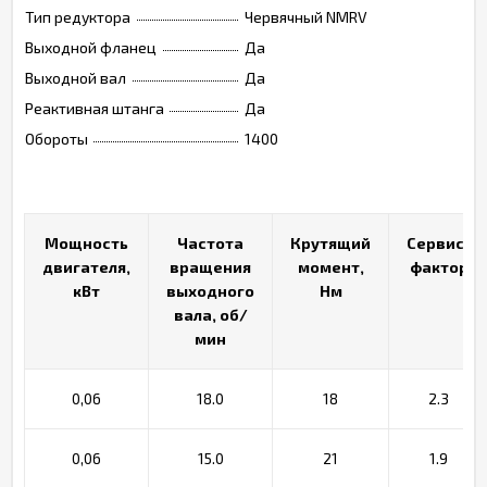
Тип редуктора
Червячный NMRV
Выходной фланец
Да
Выходной вал
Да
Реактивная штанга
Да
Обороты
1400
Мощность
Мощность
Частота
Частота
Крутящий
Крутящий
Сервис-
Сервис-
двигателя,
двигателя,
вращения
вращения
момент,
момент,
фактор
фактор
кВт
кВт
выходного
выходного
Нм
Нм
вала, об/
вала, об/
мин
мин
0,06
18.0
18
2.3
0,06
15.0
21
1.9